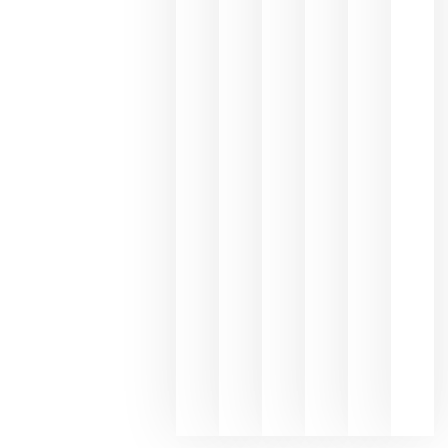
Capellane
une Ribera
del Duero
y
Valdeorras
en una
exposició
fotográfic
dedicada
al godello
junio 24,
2026
La apuest
de
Bodegas
Hispano
Suizas por
el magnu
que desafí
al
Champagn
junio 24,
2026