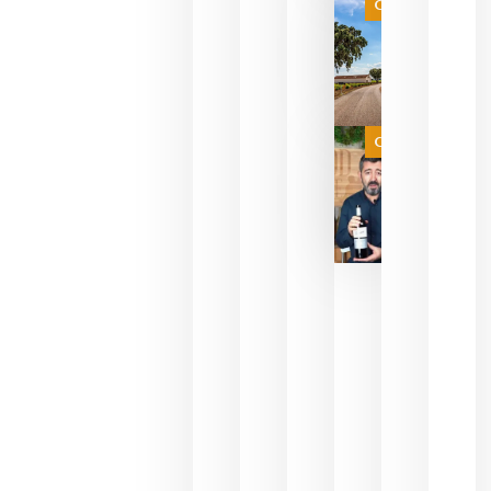
es
Categoría
campeona
del mundo
sin
necesidad
de espera
a que se
juegue la
Categoría
final
julio 16,
2026
La FEV
critica la
reducción
de las
ayudas a
la
promoción
del vino y
alerta del
impacto
para las
bodegas
españolas
julio 13,
2026