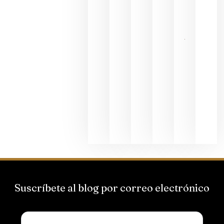
al godello
junio 24,
2026
La apuest
de
Bodegas
Hispano
Suizas por
el magnu
que desafí
al
Champagn
junio 24,
2026
Suscríbete al blog por correo electrónico