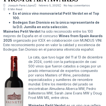
Joaquín Parra López
febrero 5, 2025
No hay comentarios
6 Min Read
Es el único vino monovarietal Petit Verdot en el Top
100.
Bodegas San Dionisio es la única representante de
la D.O. Jumilla en esta selección.
Mainetes Petit Verdot
ha sido reconocido entre los 100
mejores de España en el concurso
Wines from Spain Awards
2025
organizado por ICEX en colaboración con MUNDUS VINI.
Este reconocimiento pone en valor la calidad y excelencia de
Bodegas San Dionisio en el panorama vitivinícola español.
La cata, que tuvo lugar del 11 al 13 de diciembre
de 2024, contó con la participación de casi
500 vinos que fueron catados a ciegas por un
jurado internacional de expertos compuesto
por varios Masters of Wine, periodistas
especializados y sumilleres de renombre
mundial. Entre los miembros del jurado se
encontraban Almudena Alberca MW, Pedro
Ballesteros MW, Sarah Jane Evans MW y Doug
Frost MW MS, entre otros.
Mainetes Petit Verdot
es un vino que refleja