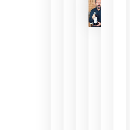
2026
La FEV
critica la
reducción
de las
ayudas a
la
promoción
del vino y
alerta del
impacto
para las
bodegas
españolas
julio 13,
2026
HIP 2027
reunirá en
Madrid al
sector
Horeca
para defini
las
prioridade