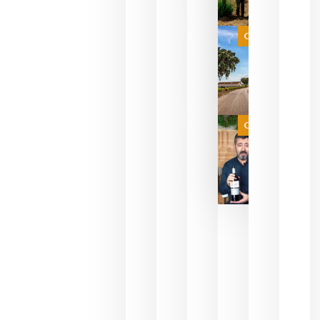
celebrar
que su
selección
es
Categoría
campeona
del mundo
sin
necesidad
de espera
a que se
juegue la
Categoría
final
julio 16,
2026
La FEV
critica la
reducción
de las
ayudas a
la
promoción
del vino y
alerta del
impacto
para las
bodegas
españolas