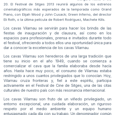
20. El Festival de Sitges 2013 reunirá algunos de los estrenos
cinematográficos más esperados de la temporada como Grand
Piano, con Elijah Wood y John Cusack; Green Inferno, del director
Eli Roth, o la última película de Robert Rodríguez, Machete Kills.
Los cavas Vilarnau se servirán para hacer los brindis de las
fiestas de inauguración y de clausura, así como en los
espacios para profesionales, prensa e invitados durante todo
el festival, ofreciendo a todos ellos una oportunidad única para
dar a conocer la excelencia de los cavas Vilarnau.
Los cavas Vilarnau son herederos de una larga tradición que
tiene su inicio en el año 1949, cuando se comienza a
comercializar el cava que la familia elaboraba desde hacía
años. Hasta hace muy poco, el consumo de Vilarnau estaba
restringido a unos cuantos privilegiados que lo conocían. Hoy,
Vilarnau cruza fronteras y, fiel a este espíritu, participa
activamente en el Festival de Cine de Sitges, una de las citas
culturales de nuestro país con más resonancia internacional.
Los cavas Vilarnau son fruto de un viñedo privilegiado, un
entorno excepcional, una cuidada elaboración, un riguroso
respeto por el medio ambiente y un equipo humano
entusiasmado cada día con su trabajo. Un denominador común