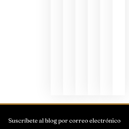
exposició
fotográfic
dedicada
al godello
junio 24,
2026
La apuest
de
Bodegas
Hispano
Suizas por
el magnu
que desafí
al
Champagn
junio 24,
2026
Suscríbete al blog por correo electrónico