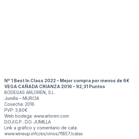
Nº 1 Best In Class 2022 – Mejor compra por menos de 6€
VEGA CAÑADA CRIANZA 2016 – 92,31 Puntos
BODEGAS ARLOREN, S.L.
Jumilla – MURCIA
Cosecha: 2016
PVP: 3,80€
Web bodega: www.arloren.com
D.O./I.G.P.: D.O. JUMILLA
Link a gráfico y comentario de cata:
www.wineup.info/es/vinos/11857/catas