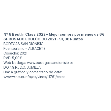
Nº 8 Best In Class 2022 – Mejor compra por menos de 6€
SF ROSADO ECOLÓGICO 2021 – 91,08 Puntos
BODEGAS SAN DIONISIO
Fuenteálamo – ALBACETE
Cosecha: 2021
PVP: 5,00€
Web bodega:
www.bodegassandionisio.es
D.O./I.G.P.: D.O. JUMILLA
Link a gráfico y comentario de cata:
www.wineup.info/es/vinos/11761/catas