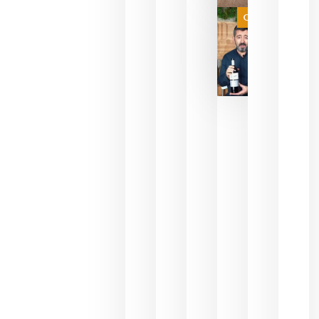
juegue la
Categoría
final
julio 16,
2026
La FEV
critica la
reducción
de las
ayudas a
la
promoción
del vino y
alerta del
impacto
para las
bodegas
españolas
julio 13,
2026
HIP 2027
reunirá en
Madrid al
sector
Horeca
para defini