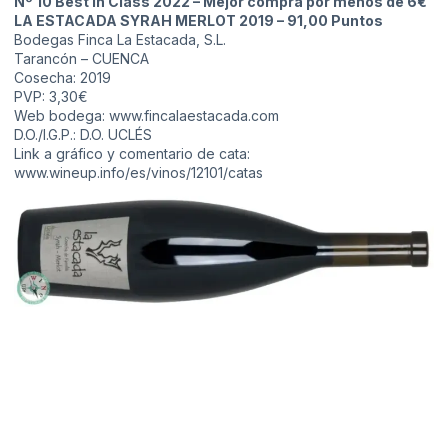
Nº 10 Best In Class 2022 – Mejor compra por menos de 6€
LA ESTACADA SYRAH MERLOT 2019 – 91,00 Puntos
Bodegas Finca La Estacada, S.L.
Tarancón – CUENCA
Cosecha: 2019
PVP: 3,30€
Web bodega:
www.fincalaestacada.com
D.O./I.G.P.: D.O. UCLÉS
Link a gráfico y comentario de cata:
www.wineup.info/es/vinos/12101/catas