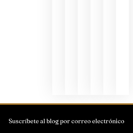
fotográfic
dedicada
al godello
junio 24,
2026
La apuest
de
Bodegas
Hispano
Suizas por
el magnu
que desafí
al
Champagn
junio 24,
2026
Suscríbete al blog por correo electrónico