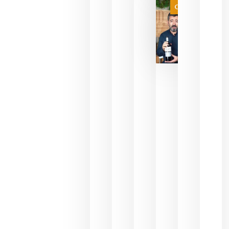
Categoría
final
julio 16,
2026
La FEV
critica la
reducción
de las
ayudas a
la
promoción
del vino y
alerta del
impacto
para las
bodegas
españolas
julio 13,
2026
HIP 2027
reunirá en
Madrid al
sector
Horeca
para defini