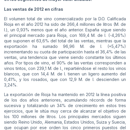
Las ventas de 2012 en cifras
El volumen total de vino comercializado por la D.O. Calificada
Rioja en el año 2012 ha sido de 266,4 millones de litros (M. de
l.), un 0,93% menos que el año anterior. España sigue siendo
el principal mercado para Rioja, con 169,4 M. de l. (-4,26%)
que suponen el 63,6% del total de las ventas, mientras que la
exportación ha sumado 96,96 M. de l. (+5,47%)
incrementando su cuota de participación hasta el 36,4% de las
ventas, una tendencia que viene siendo constante los últimos
años. Por tipos de vino, el 90% de las ventas corresponden a
vinos tintos, con 239,1 M. de l., repartiéndose el resto los vinos
blancos, que con 14,4 M. de l. tienen un ligero aumento del
0,41%, y los rosados, que con 12,9 M. de l. descienden un
3,24%.
La exportación de Rioja ha mantenido en 2012 la línea positiva
de los dos años anteriores, acumulando récords de forma
sucesiva y totalizando un 34% de crecimiento en estos tres
ejercicios, que le sitúa muy cerca de alcanzar el objetivo de
los 100 millones de litros. Los principales mercados siguen
siendo Reino Unido, Alemania, Estados Unidos, Suiza y Suecia,
que ocupan por ese orden los cinco primeros puestos del