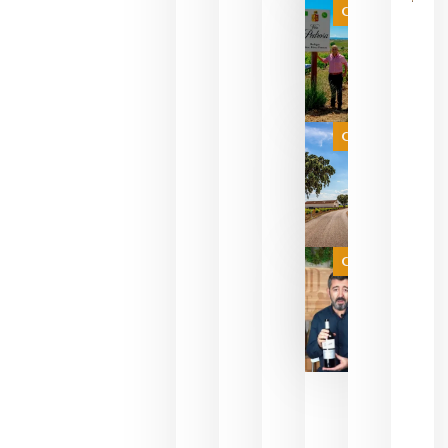
que ya
Categoría
pueden
descorcha
sus vinos
para
celebrar
que su
selección
es
Categoría
campeona
del mundo
sin
necesidad
de espera
a que se
juegue la
Categoría
final
julio 16,
2026
La FEV
critica la
reducción
de las
ayudas a
la
promoción