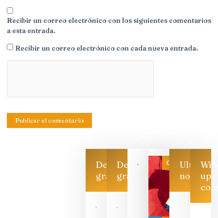
Recibir un correo electrónico con los siguientes comentarios
a esta entrada.
Recibir un correo electrónico con cada nueva entrada.
Categoría
Descarga
Descarga
Ultimas
Win
gratis
gratis
noticias
up
con
Las 7
bodegas