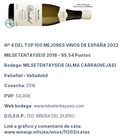
Nº 4
DEL TOP 100 MEJORES VINOS DE ESPAÑA 2022
MILSETENTAYSEIS 2018
– 95,54 Puntos
Bodega: MILSETENTAYSEIS (ALMA CARRAOVEJAS)
Peñafiel
– Valladolid
Cosecha:
2018
PVP:
54,00€
Web bodega:
www.milsetentayseis.com
D.O./I.G.P.:
D.O. RIBERA DEL DUERO
Link a gráfico y comentario de cata:
www.wineup.info/es/vinos/11203/catas