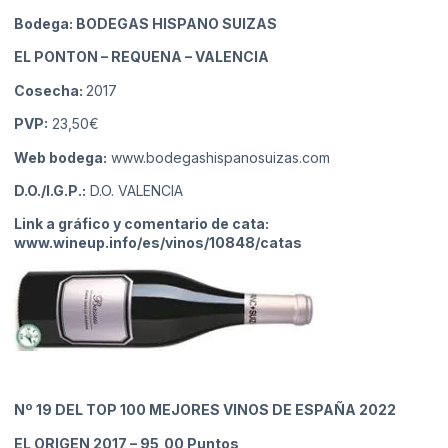
Bodega: BODEGAS HISPANO SUIZAS
EL PONTON – REQUENA
– VALENCIA
Cosecha:
2017
PVP:
23,50€
Web bodega:
www.bodegashispanosuizas.com
D.O./I.G.P.:
D.O. VALENCIA
Link a gráfico y comentario de cata:
www.wineup.info/es/vinos/10848/catas
Nº 19
DEL TOP 100 MEJORES VINOS DE ESPAÑA 2022
EL ORIGEN 2017
– 95,00 Puntos