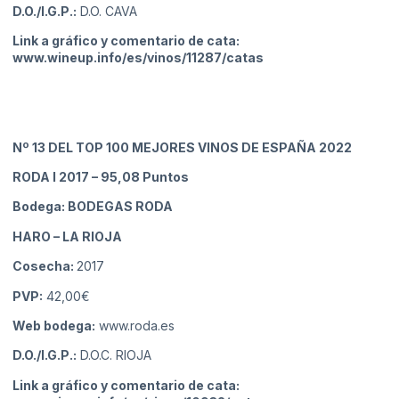
D.O./I.G.P.:
D.O. CAVA
Link a gráfico y comentario de cata:
www.wineup.info/es/vinos/11287/catas
Nº 13
DEL TOP 100 MEJORES VINOS DE ESPAÑA 2022
RODA I 2017
– 95,08 Puntos
Bodega: BODEGAS RODA
HARO
– LA RIOJA
Cosecha:
2017
PVP:
42,00€
Web bodega:
www.roda.es
D.O./I.G.P.:
D.O.C. RIOJA
Link a gráfico y comentario de cata: