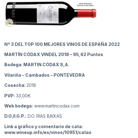
Nº 3
DEL TOP 100 MEJORES VINOS DE ESPAÑA 2022
MARTÍN CÓDAX VINDEL 2018
– 95,62 Puntos
Bodega: MARTIN CÓDAX S,A.
Vilariño – Cambados
– PONTEVEDRA
Cosecha:
2018
PVP:
33,00€
Web bodega:
www.martincodax.com
D.O./I.G.P.:
D.O. RIAS BAIXAS
Link a gráfico y comentario de cata:
www.wineup.info/es/vinos/10951/catas