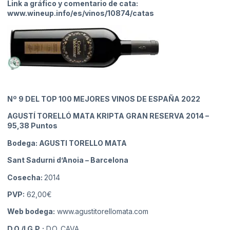
Link a gráfico y comentario de cata:
www.wineup.info/es/vinos/10874/catas
Nº 9
DEL TOP 100 MEJORES VINOS DE ESPAÑA 2022
AGUSTÍ TORELLÓ MATA KRIPTA GRAN RESERVA 2014
–
95,38 Puntos
Bodega: AGUSTI TORELLO MATA
Sant Sadurni d’Anoia
– Barcelona
Cosecha:
2014
PVP:
62,00€
Web bodega:
www.agustitorellomata.com
D.O./I.G.P.:
D.O. CAVA