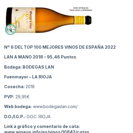
Nº 6
DEL
TOP 100 MEJORES VINOS DE ESPAÑA 2022
LAN A MANO 2018
– 95,46 Puntos
Bodega: BODEGAS LAN
Fuenmayor
– LA RIOJA
Cosecha:
2018
PVP:
29,95€
Web bodega:
www.bodegaslan.com/
D.O./I.G.P.:
D.O.C. RIOJA
Link a gráfico y comentario de cata:
www.wineup.info/es/vinos/10843/catas