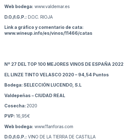
Web bodega:
www.valdemar.es
D.O./I.G.P.:
D.O.C. RIOJA
Link a gráfico y comentario de cata:
www.wineup.info/es/vinos/11466/catas
Nº 27
DEL TOP 100 MEJORES VINOS DE ESPAÑA 2022
EL LINZE TINTO VELASCO 2020
– 94,54 Puntos
Bodega: SELECCIÓN LUCENDO, S.L
Valdepeñas
– CIUDAD REAL
Cosecha:
2020
PVP:
16,95€
Web bodega:
www.11anforas.com
D.O./I.G.P.:
VINO DE LA TIERRA DE CASTILLA