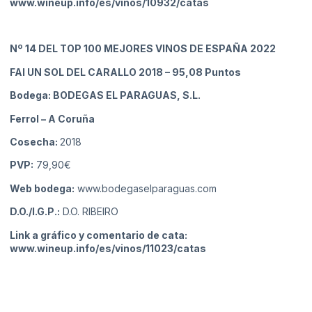
www.wineup.info/es/vinos/10932/catas
Nº 14
DEL TOP 100 MEJORES VINOS DE ESPAÑA 2022
FAI UN SOL DEL CARALLO 2018
– 95,08 Puntos
Bodega: BODEGAS EL PARAGUAS, S.L.
Ferrol
– A Coruña
Cosecha:
2018
PVP:
79,90€
Web bodega:
www.bodegaselparaguas.com
D.O./I.G.P.:
D.O. RIBEIRO
Link a gráfico y comentario de cata:
www.wineup.info/es/vinos/11023/catas