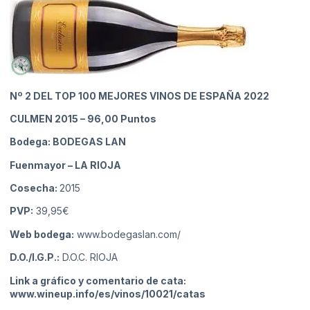
Nº 2
DEL TOP 100 MEJORES VINOS DE ESPAÑA 2022
CULMEN 2015
– 96,00 Puntos
Bodega: BODEGAS LAN
Fuenmayor
– LA RIOJA
Cosecha:
2015
PVP:
39,95€
Web bodega:
www.bodegaslan.com/
D.O./I.G.P.:
D.O.C. RIOJA
Link a gráfico y comentario de cata:
www.wineup.info/es/vinos/10021/catas