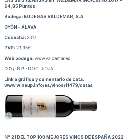
LAS SEIS ALHAJAS BY VALDEMAR GRACIANO 2017
–
94,85 Puntos
Bodega: BODEGAS VALDEMAR, S.A.
OYÓN
– ÁLAVA
Cosecha:
2017
PVP:
23,95€
Web bodega:
www.valdemar.es
D.O./I.G.P.:
D.O.C. RIOJA
Link a gráfico y comentario de cata:
www.wineup.info/es/vinos/11479/catas
Nº 21
DEL TOP 100 MEJORES VINOS DE ESPAÑA 2022