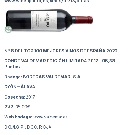
www.wineup.info/es/vinos/10713/catas
Nº 8
DEL TOP 100 MEJORES VINOS DE ESPAÑA 2022
CONDE VALDEMAR EDICIÓN LIMITADA 2017
– 95,38
Puntos
Bodega: BODEGAS VALDEMAR, S.A.
OYÓN
– ÁLAVA
Cosecha:
2017
PVP:
35,00€
Web bodega:
www.valdemar.es
D.O./I.G.P.:
D.O.C. RIOJA