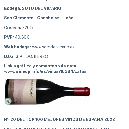
Bodega: SOTO DEL VICARIO
San Clemente – Cacabelos
– León
Cosecha:
2017
PVP:
40,60€
Web bodega:
www.sotodelvicario.es
D.O./I.G.P.:
D.O. BIERZO
Link a gráfico y comentario de cata:
www.wineup.info/es/vinos/10384/catas
Nº 20
DEL TOP 100 MEJORES VINOS DE ESPAÑA 2022