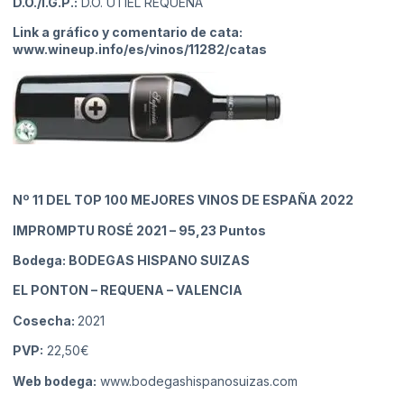
D.O./I.G.P.:
D.O. UTIEL REQUENA
Link a gráfico y comentario de cata:
www.wineup.info/es/vinos/11282/catas
Nº 11
DEL TOP 100 MEJORES VINOS DE ESPAÑA 2022
IMPROMPTU ROSÉ 2021
– 95,23 Puntos
Bodega: BODEGAS HISPANO SUIZAS
EL PONTON – REQUENA
– VALENCIA
Cosecha:
2021
PVP:
22,50€
Web bodega:
www.bodegashispanosuizas.com