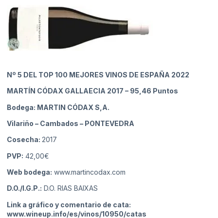
Nº 5
DEL TOP 100 MEJORES VINOS DE ESPAÑA 2022
MARTÍN CÓDAX GALLAECIA 2017
– 95,46 Puntos
Bodega: MARTIN CÓDAX S,A.
Vilariño – Cambados
– PONTEVEDRA
Cosecha:
2017
PVP:
42,00€
Web bodega:
www.martincodax.com
D.O./I.G.P.:
D.O. RIAS BAIXAS
Link a gráfico y comentario de cata:
www.wineup.info/es/vinos/10950/catas