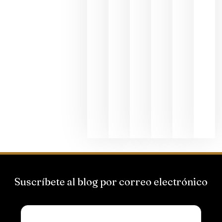
al godello
junio 24,
2026
La apuest
de
Bodegas
Hispano
Suizas por
el magnu
que desafí
al
Champagn
junio 24,
2026
Suscríbete al blog por correo electrónico