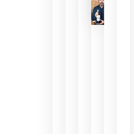
2026
La FEV
critica la
reducción
de las
ayudas a
la
promoción
del vino y
alerta del
impacto
para las
bodegas
españolas
julio 13,
2026
HIP 2027
reunirá en
Madrid al
sector
Horeca
para defini
las
prioridade
de la