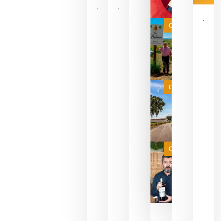
Las 7
bodegas
que ya
Categoría
pueden
descorcha
sus vinos
para
celebrar
que su
selección
es
Categoría
campeona
del mundo
sin
necesidad
de espera
a que se
juegue la
Categoría
final
julio 16,
2026
La FEV
critica la
reducción
de las
ayudas a