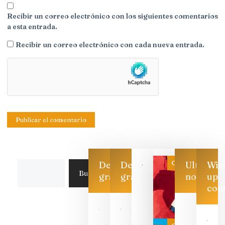
Recibir un correo electrónico con los siguientes comentarios
a esta entrada.
Recibir un correo electrónico con cada nueva entrada.
Categoría
Descarga
Descarga
Ultimas
Win
Buscar
gratis
gratis
noticias
up
con
Las 7
bodegas
que ya