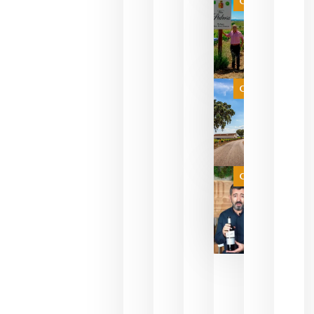
Categoría
pueden
descorcha
sus vinos
para
celebrar
que su
selección
es
Categoría
campeona
del mundo
sin
necesidad
de espera
a que se
juegue la
Categoría
final
julio 16,
2026
La FEV
critica la
reducción
de las
ayudas a
la
promoción
del vino y