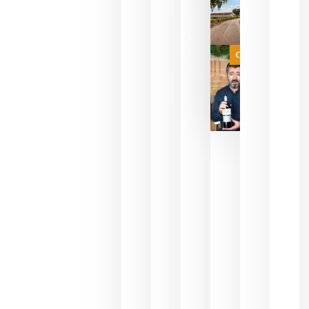
sin
necesidad
de espera
a que se
juegue la
Categoría
final
julio 16,
2026
La FEV
critica la
reducción
de las
ayudas a
la
promoción
del vino y
alerta del
impacto
para las
bodegas
españolas
julio 13,
2026
HIP 2027
reunirá en