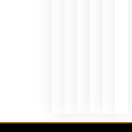
y
Valdeorras
en una
exposició
fotográfic
dedicada
al godello
junio 24,
2026
La apuest
de
Bodegas
Hispano
Suizas por
el magnu
que desafí
al
Champagn
junio 24,
2026