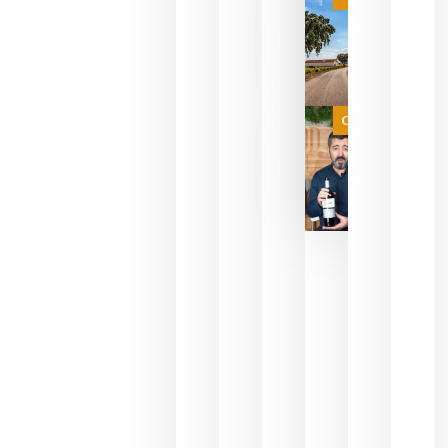
campeona
del mundo
sin
necesidad
de espera
a que se
juegue la
Categoría
final
julio 16,
2026
La FEV
critica la
reducción
de las
ayudas a
la
promoción
del vino y
alerta del
impacto
para las
bodegas
españolas
julio 13,
2026