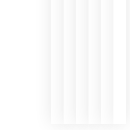
Capellane
une Ribera
del Duero
y
Valdeorras
en una
exposició
fotográfic
dedicada
al godello
junio 24,
2026
La apuest
de
Bodegas
Hispano
Suizas por
el magnu
que desafí
al
Champagn
junio 24,
2026