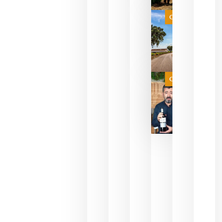
que su
selección
es
Categoría
campeona
del mundo
sin
necesidad
de espera
a que se
juegue la
Categoría
final
julio 16,
2026
La FEV
critica la
reducción
de las
ayudas a
la
promoción
del vino y
alerta del
impacto
para las
bodegas
españolas
julio 13,