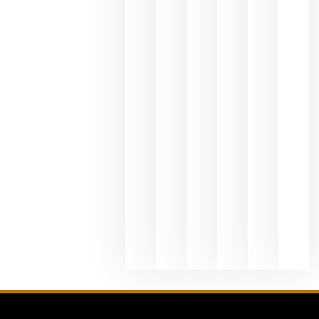
y
Valdeorras
en una
exposició
fotográfic
dedicada
al godello
junio 24,
2026
La apuest
de
Bodegas
Hispano
Suizas por
el magnu
que desafí
al
Champagn
junio 24,
2026