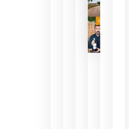
necesidad
de espera
a que se
juegue la
Categoría
final
julio 16,
2026
La FEV
critica la
reducción
de las
ayudas a
la
promoción
del vino y
alerta del
impacto
para las
bodegas
españolas
julio 13,
2026
HIP 2027
reunirá en
Madrid al