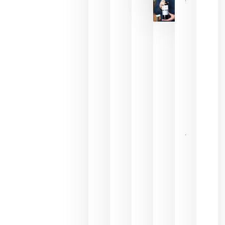
La FEV
critica la
reducción
de las
ayudas a
la
promoción
del vino y
alerta del
impacto
para las
bodegas
españolas
julio 13,
2026
HIP 2027
reunirá en
Madrid al
sector
Horeca
para defini
las
prioridade
de la
hostelería
del futuro