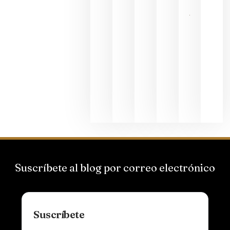
La apuest
de
Bodegas
Hispano
Suizas por
el magnu
que desafí
al
Champagn
junio 24,
2026
Suscríbete al blog por correo electrónico
Suscríbete