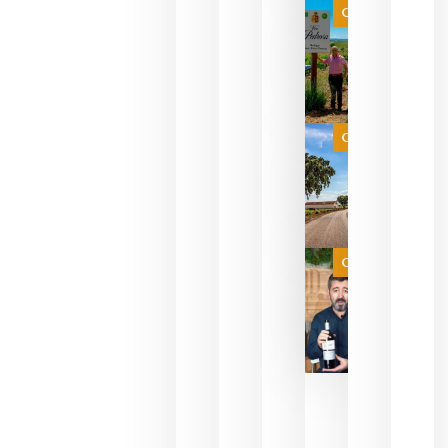
que ya
Categoría
pueden
descorcha
sus vinos
para
celebrar
que su
selección
es
Categoría
campeona
del mundo
sin
necesidad
de espera
a que se
juegue la
Categoría
final
julio 16,
2026
La FEV
critica la
reducción
de las
ayudas a
la
promoción