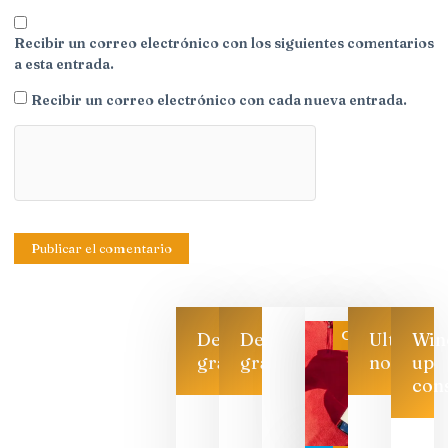
Recibir un correo electrónico con los siguientes comentarios
a esta entrada.
Recibir un correo electrónico con cada nueva entrada.
Categoría
Descarga
Descarga
Ultimas
Win
gratis
gratis
noticias
up
con
Las 7
bodegas