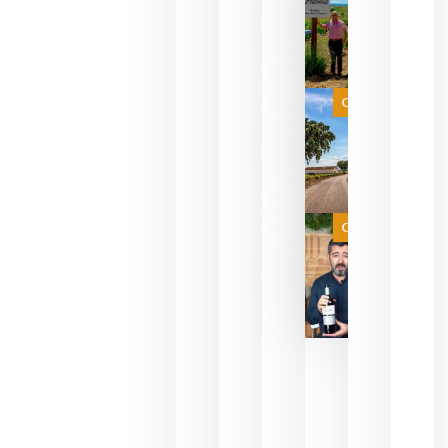
descorcha
sus vinos
para
celebrar
que su
selección
es
Categoría
campeona
del mundo
sin
necesidad
de espera
a que se
juegue la
Categoría
final
julio 16,
2026
La FEV
critica la
reducción
de las
ayudas a
la
promoción
del vino y
alerta del
impacto