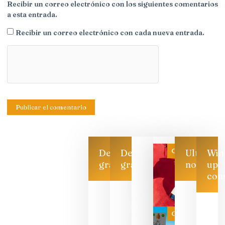
Recibir un correo electrónico con los siguientes comentarios
a esta entrada.
Recibir un correo electrónico con cada nueva entrada.
Categoría
Descarga
Descarga
Ultimas
Win
gratis
gratis
noticias
up
con
Las 7
bodegas
que ya
Categoría
pueden