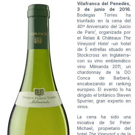
Vilafranca del Penedès,
3 de junio de 2016
.
Bodegas Torres
ha
triunfado en la cena del
40º Aniversario del ‘Juicio
de Paris’, organizada por
el Relais & Châteaux
The
Vineyard Hotel
–un hotel
de 5 estrellas situado en
Stockcross en Inglaterra–
con su vino emblemático
vino
Milmanda
2011, un
chardonnay de la DO
Conca de Barberà,
encabezando el ranking
europeo. El evento lo ha
dirigido el británico Steven
Spurrier, gran experto en
vinos.
La cena ha sido una
iniciativa de Sir Peter
Michael, propietario del
hotel
The Vineyard
y de la