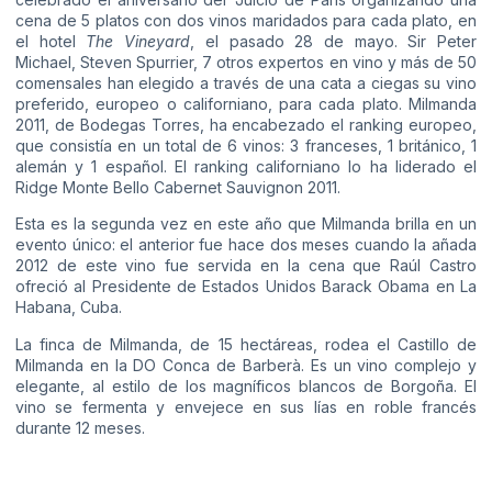
cena de 5 platos con dos vinos maridados para cada plato, en
el hotel
The Vineyard
, el pasado 28 de mayo. Sir Peter
Michael, Steven Spurrier, 7 otros expertos en vino y más de 50
comensales han elegido a través de una cata a ciegas su vino
preferido, europeo o californiano, para cada plato. Milmanda
2011, de Bodegas Torres, ha encabezado el ranking europeo,
que consistía en un total de 6 vinos: 3 franceses, 1 británico, 1
alemán y 1 español. El ranking californiano lo ha liderado el
Ridge Monte Bello Cabernet Sauvignon 2011.
Esta es la segunda vez en este año que Milmanda brilla en un
evento único: el anterior fue hace dos meses cuando la añada
2012 de este vino fue servida en la cena que Raúl Castro
ofreció al Presidente de Estados Unidos Barack Obama en La
Habana, Cuba.
La finca de Milmanda, de 15 hectáreas, rodea el Castillo de
Milmanda en la DO Conca de Barberà. Es un vino complejo y
elegante, al estilo de los magníficos blancos de Borgoña. El
vino se fermenta y envejece en sus lías en roble francés
durante 12 meses.