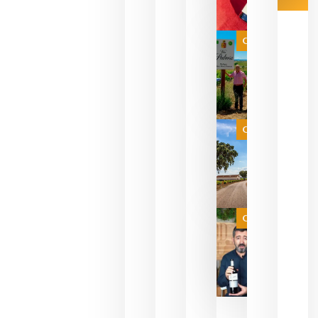
Las 7
bodegas
que ya
Categoría
pueden
descorcha
sus vinos
para
celebrar
que su
selección
es
Categoría
campeona
del mundo
sin
necesidad
de espera
a que se
juegue la
Categoría
final
julio 16,
2026
La FEV
critica la
reducción
de las
ayudas a