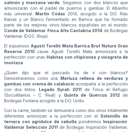
salmón y manzana verde
. Seguimos con dos blancos que
armonizarán con el pastel de puerros y gambas: El Albariño
más universal:
Martín Códax
2014, acogido a la D.O. Rías
Baixas y un Blanco Fermentado en Barrica que ha formado
parte de los mejores vinos blancos españoles en el mundo:
Conde de Valdemar Finca Alto Cantabria 2014
de Bodegas
Valdemar (D.O.C. Rioja).
El espumoso
Agustí Torelló Mata Barrica Brut Nature Gran
Reserva 2010
cavas Agustí Torelló Mata armonizará a la
perfección con unas
Habitas con chipirones y vinagreta de
mostaza
¿Quien dijo que el pescado ha de ir con blancos?
Demostraremos como una
Merluza rellena de verduras y
gambas con crema de calabacín
acompaña a la perfección
con dos tintos:
Legado Syrah 2011
de Finca el Refugio
(Socuéllamos – C. Real) y
Quinta de Quercus 2012
de
Bodegas Fontana acogido a la D.O. Uclés.
Con la carne, también se demuestra como dos vinos totalmente
diferentes armonizan a la perfección con el
Solomillo de
ternera con agridulce de cebolla
pondremos
Inspiración
Valdemar Selección 2011
de Bodegas Inspiración Valdemar,