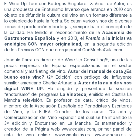
El Wine Up Tour con Bodegas Singulares & Vinos de Autor, es
una propuesta de Enoturismo Inverso que arranca en 2010 con
objeto de difundir la cultura del vino en un formato diferente a
lo establecido hasta la fecha. Se catan varios vinos de diversas
zonas de producción y bodegas, siempre bajo el concepto de
la calidad. Ha tenido el reconocimiento de la
Academia de
Gastronomía Española
y en 2013, el
Premio
a la Iniciativa
enológica CON mayor originalidad
, en la segunda edición
de los Premios CON que otorga portal ConMuchaGula.com.
Joaquín Parra es director de Wine Up Consulting®, una de las
pocas empresas de España especializadas en el sector
comercial y marketing de vino.
Autor del manual de cata ¿Es
bueno este vino?
(2ª Edición) con prólogo del influyente
sumiller americano Charlie Arturaola.
Autor de la guía de vinos
digital WINE UP.
Ha dirigido y presentado la sección
“enoturismo” del programa
La Vinoteca
, emitido en Castilla La
Mancha televisión. Es profesor de cata, crítico de vinos,
miembro de la Asociación Española de Periodistas y Escritores
de Vino, y la FIJEV. Creador de los cursos “Gestión y
Comercialización del Vino Español” del cual se ha impartido la
3ª edición y Enoturismo en La Mancha. Es mantenedor y
creador de la Página web www.ecatas.com, primer panel de
cata de vino online, www.vinoticias.es, www.wineup.es y