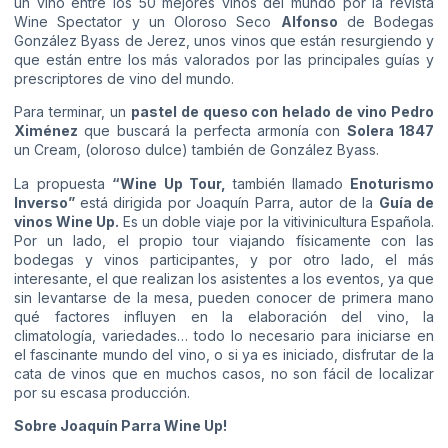
un vino entre los 50 mejores vinos del mundo por la revista
Wine Spectator y un Oloroso Seco
Alfonso
de Bodegas
González Byass de Jerez, unos vinos que están resurgiendo y
que están entre los más valorados por las principales guías y
prescriptores de vino del mundo.
Para terminar, un
pastel de queso con helado de vino Pedro
Ximénez
que buscará la perfecta armonía con
Solera 1847
un Cream, (oloroso dulce) también de González Byass.
La propuesta
“Wine Up Tour,
también llamado
Enoturismo
Inverso”
está dirigida por Joaquín Parra, autor de la
Guía de
vinos Wine Up.
Es un doble viaje por la vitivinicultura Española.
Por un lado, el propio tour viajando físicamente con las
bodegas y vinos participantes, y por otro lado, el más
interesante, el que realizan los asistentes a los eventos, ya que
sin levantarse de la mesa, pueden conocer de primera mano
qué factores influyen en la elaboración del vino, la
climatología, variedades… todo lo necesario para iniciarse en
el fascinante mundo del vino, o si ya es iniciado, disfrutar de la
cata de vinos que en muchos casos, no son fácil de localizar
por su escasa producción.
Sobre Joaquín Parra Wine Up!