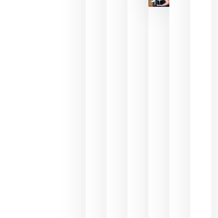
reducción
de las
ayudas a
la
promoción
del vino y
alerta del
impacto
para las
bodegas
españolas
julio 13,
2026
HIP 2027
reunirá en
Madrid al
sector
Horeca
para defini
las
prioridade
de la
hostelería
del futuro
julio 9,
2026