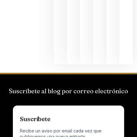
La apuest
de
Bodegas
Hispano
Suizas por
el magnu
que desafí
al
Champagn
junio 24,
2026
Suscríbete al blog por correo electrónico
Suscríbete
Recibe un aviso por email cada vez que
publiquemos una nueva entrada.