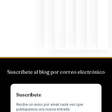
del Duero
y
Valdeorras
en una
exposició
fotográfic
dedicada
al godello
junio 24,
2026
Suscríbete al blog por correo electrónico
Suscríbete
Recibe un aviso por email cada vez que
publiquemos una nueva entrada.