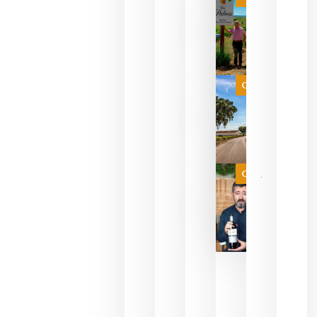
PERFUMES
WINE UP
CONSULTI
ESTRENA 
NUEVO
FORMATO 
EXPERIENC
SENSORIA
Categoría
QUE
FUSIONA
VINO Y AL
PERFUMERÍ
agosto 10,
2026
Categoría
Las 7
bodegas
que ya
pueden
descorcha
sus vinos
para
celebrar
que su
selección
es
campeona