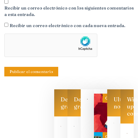
Recibir un correo electrónico con los siguientes comentarios
a esta entrada.
Recibir un correo electrónico con cada nueva entrada.
Categoría
Descarga
Descarga
Ultimas
Win
gratis
gratis
noticias
up
con
CATA
CRUZADA
VINOS Y
Categoría