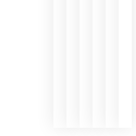
une Ribera
del Duero
y
Valdeorras
en una
exposició
fotográfic
dedicada
al godello
junio 24,
2026
La apuest
de
Bodegas
Hispano
Suizas por
el magnu
que desafí
al
Champagn
junio 24,
2026