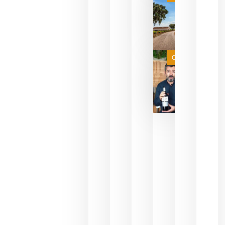
campeona
del mundo
sin
necesidad
de espera
a que se
juegue la
Categoría
final
julio 16,
2026
La FEV
critica la
reducción
de las
ayudas a
la
promoción
del vino y
alerta del
impacto
para las
bodegas
españolas
julio 13,
2026