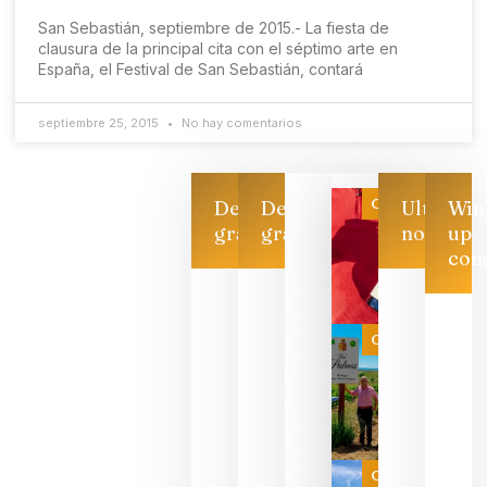
San Sebastián, septiembre de 2015.- La fiesta de
clausura de la principal cita con el séptimo arte en
España, el Festival de San Sebastián, contará
septiembre 25, 2015
No hay comentarios
Categoría
Descarga
Descarga
Ultimas
Win
gratis
gratis
noticias
up
con
Las 7
bodegas
que ya
Categoría
pueden
descorcha
sus vinos
para
celebrar
que su
selección
es
Categoría