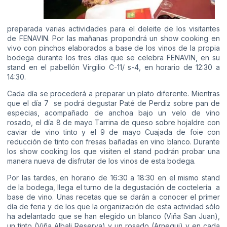
preparada varias actividades para el deleite de los visitantes
de FENAVIN. Por las mañanas propondrá un show cooking en
vivo con pinchos elaborados a base de los vinos de la propia
bodega durante los tres días que se celebra FENAVIN, en su
stand en el pabellón Virgilio C-11/ s-4, en horario de 12:30 a
14:30.
Cada día se procederá a preparar un plato diferente. Mientras
que el día 7 se podrá degustar Paté de Perdiz sobre pan de
especias, acompañado de anchoa bajo un velo de vino
rosado, el día 8 de mayo Tarrina de queso sobre hojaldre con
caviar de vino tinto y el 9 de mayo Cuajada de foie con
reducción de tinto con fresas bañadas en vino blanco. Durante
los show cooking los que visiten el stand podrán probar una
manera nueva de disfrutar de los vinos de esta bodega.
Por las tardes, en horario de 16:30 a 18:30 en el mismo stand
de la bodega, llega el turno de la degustación de coctelería a
base de vino. Unas recetas que se darán a conocer el primer
día de feria y de los que la organización de esta actividad sólo
ha adelantado que se han elegido un blanco (Viña San Juan),
un tinto (Viña Albali Reserva) y un rosado (Arnegui) y en cada