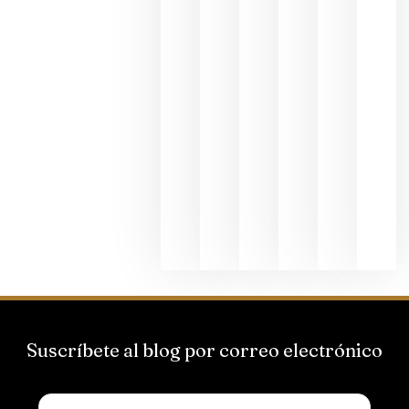
dedicada
al godello
junio 24,
2026
La apuest
de
Bodegas
Hispano
Suizas por
el magnu
que desafí
al
Champagn
junio 24,
2026
Suscríbete al blog por correo electrónico