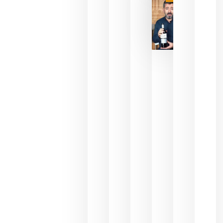
julio 16,
2026
La FEV
critica la
reducción
de las
ayudas a
la
promoción
del vino y
alerta del
impacto
para las
bodegas
españolas
julio 13,
2026
HIP 2027
reunirá en
Madrid al
sector
Horeca
para defini
las
prioridade