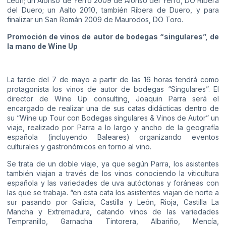
León; un Alonso de Yerro 2009 de Alonso del Yerro, DO Ribera
del Duero; un Aalto 2010, también Ribera de Duero, y para
finalizar un San Román 2009 de Maurodos, DO Toro.
Promoción de vinos de autor de bodegas “singulares”, de
la mano de Wine Up
La tarde del 7 de mayo a partir de las 16 horas tendrá como
protagonista los vinos de autor de bodegas “Singulares”. El
director de Wine Up consulting, Joaquin Parra será el
encargado de realizar una de sus catas didácticas dentro de
su “Wine up Tour con Bodegas singulares & Vinos de Autor” un
viaje, realizado por Parra a lo largo y ancho de la geografía
española (incluyendo Baleares) organizando eventos
culturales y gastronómicos en torno al vino.
Se trata de un doble viaje, ya que según Parra, los asistentes
también viajan a través de los vinos conociendo la viticultura
española y las variedades de uva autóctonas y foráneas con
las que se trabaja. “en esta cata los asistentes viajan de norte a
sur pasando por Galicia, Castilla y León, Rioja, Castilla La
Mancha y Extremadura, catando vinos de las variedades
Tempranillo, Garnacha Tintorera, Albariño, Mencía,