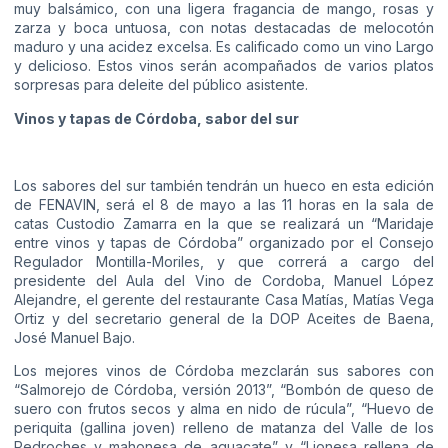
muy balsámico, con una ligera fragancia de mango, rosas y
zarza y boca untuosa, con notas destacadas de melocotón
maduro y una acidez excelsa. Es calificado como un vino Largo
y delicioso. Estos vinos serán acompañados de varios platos
sorpresas para deleite del público asistente.
Vinos y tapas de Córdoba, sabor del sur
Los sabores del sur también tendrán un hueco en esta edición
de FENAVIN, será el 8 de mayo a las 11 horas en la sala de
catas Custodio Zamarra en la que se realizará un “Maridaje
entre vinos y tapas de Córdoba” organizado por el Consejo
Regulador Montilla-Moriles, y que correrá a cargo del
presidente del Aula del Vino de Cordoba, Manuel López
Alejandre, el gerente del restaurante Casa Matías, Matías Vega
Ortiz y del secretario general de la DOP Aceites de Baena,
José Manuel Bajo.
Los mejores vinos de Córdoba mezclarán sus sabores con
“Salmorejo de Córdoba, versión 2013”, “Bombón de queso de
suero con frutos secos y alma en nido de rúcula”, “Huevo de
periquita (gallina joven) relleno de matanza del Valle de los
Pedroches y mahonesa de aguacate” y “Lionesa rellena de