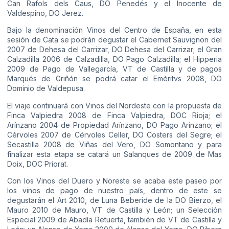
Can Rafols dels Caus, DO Penedés y el Inocente de
Valdespino, DO Jerez.
Bajo la denominación Vinos del Centro de España, en esta
sesión de Cata se podrán degustar el Cabernet Sauvignon del
2007 de Dehesa del Carrizar, DO Dehesa del Carrizar; el Gran
Calzadilla 2006 de Calzadilla, DO Pago Calzadilla; el Hipperia
2009 de Pago de Vallegarcía, VT de Castilla y de pagos
Marqués de Griñón se podrá catar el Eméritvs 2008, DO
Dominio de Valdepusa.
El viaje continuará con Vinos del Nordeste con la propuesta de
Finca Valpiedra 2008 de Finca Valpiedra, DOC Rioja; el
Arínzano 2004 de Propiedad Arínzano, DO Pago Arínzano; el
Cérvoles 2007 de Cérvoles Celler, DO Costers del Segre; el
Secastilla 2008 de Viñas del Vero, DO Somontano y para
finalizar esta etapa se catará un Salanques de 2009 de Mas
Doix, DOC Priorat.
Con los Vinos del Duero y Noreste se acaba este paseo por
los vinos de pago de nuestro país, dentro de este se
degustarán el Art 2010, de Luna Beberide de la DO Bierzo, el
Mauro 2010 de Mauro, VT de Castilla y León; un Selección
Especial 2009 de Abadía Retuerta, también de VT de Castilla y