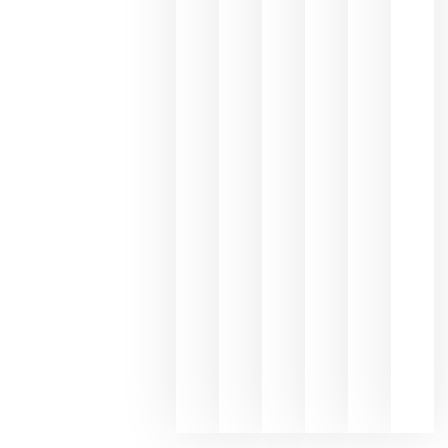
Capellane
une Ribera
del Duero
y
Valdeorras
en una
exposició
fotográfic
dedicada
al godello
junio 24,
2026
La apuest
de
Bodegas
Hispano
Suizas por
el magnu
que desafí
al
Champagn
junio 24,
2026