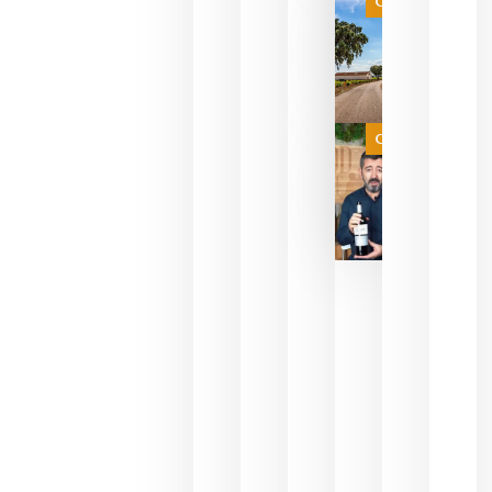
Categoría
campeona
del mundo
sin
necesidad
de espera
a que se
juegue la
Categoría
final
julio 16,
2026
La FEV
critica la
reducción
de las
ayudas a
la
promoción
del vino y
alerta del
impacto
para las
bodegas
españolas
julio 13,
2026