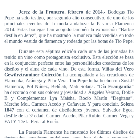
Jerez de la Frontera, febrero de 2014.-
Bodegas Tío
Pepe ha sido testigo, por segundo año consecutivo, de uno de los
principales eventos de la moda andaluza: la Pasarela Flamenca
2014.
Estas bodegas han acogido también la exposición “Barbie
desfila en Jerez”, que ha mostrado la muñeca más vendida en todo
el mundo vestida de flamenca y rodeada por las botas de Tío Pepe.
Durante esta séptima edición cada una de las jornadas ha
tenido un vino como protagonista exclusivo. Esta elección se basa
en la conjunción perfecta entre las personalidades creadoras de los
diseños y el alma de cada vino. De esta forma,
Viñas del Vero
Gewürztraminer Colección
ha acompañado a las creaciones de
Flamenka, Aránega y Pilar Vera.
Tío Pepe
lo ha hecho con Susi-P
Flamenca, Pol Núñez, Belúlah, Mati Solana. “Día
Frangantia
”
ha decorado con sus colores y jovialidad a Ángeles Verano, Doble
B y Complementos Lya Maisha, Rocío Martín “Degitana”,
Merche Moi, Carmen Acedo y Cañavate. Y para concluir,
Solera
1847
con el certamen de diseñadores jóvenes, Salvador Egea,
desfile de la 3ª edad, Carmen Acedo, Pilar Rubio, Carmen Vega y
FALY ‘De la Feria al Rocío.
La Pasarela Flamenca ha mostrado los últimos diseños de
destacados creadores andaluces, que han dado a conocer la