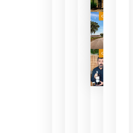
celebrar
que su
selección
es
Categoría
campeona
del mundo
sin
necesidad
de espera
a que se
juegue la
Categoría
final
julio 16,
2026
La FEV
critica la
reducción
de las
ayudas a
la
promoción
del vino y
alerta del
impacto
para las
bodegas
españolas