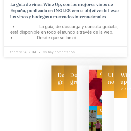
La guía de vinos Wine Up, con los mejores vinos de
España, publicada en INGLES con el objetivo de llevar
los vinos y bodegas a mercados internacionales
• La guía, de descarga y consulta gratuita,
está disponible en todo el mundo a través de la web.
• Desde que se lanzó
febrero 14, 2014
No hay comentarios
Categoría
Descarga
Descarga
Ultimas
Win
gratis
gratis
noticias
up
con
Las 7
bodegas
que ya
Categoría
pueden
descorcha
sus vinos
para