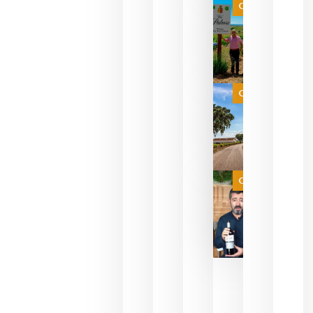
que ya
Categoría
pueden
descorcha
sus vinos
para
celebrar
que su
selección
es
Categoría
campeona
del mundo
sin
necesidad
de espera
a que se
juegue la
Categoría
final
julio 16,
2026
La FEV
critica la
reducción
de las
ayudas a
la
promoción
del vino y