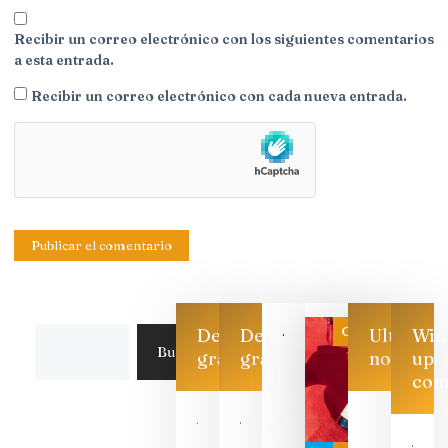
Recibir un correo electrónico con los siguientes comentarios
a esta entrada.
Recibir un correo electrónico con cada nueva entrada.
Categoría
Descarga
Descarga
Ultimas
Win
Buscar
gratis
gratis
noticias
up
con
Las 7
bodegas