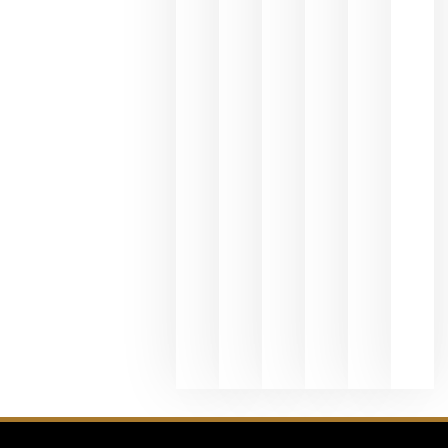
espirituos
en España
se realiza
en la
hostelería
julio 8, 20
Pago de
los
Capellane
une Ribera
del Duero
y
Valdeorras
en una
exposició
fotográfic
dedicada
al godello
junio 24,
2026