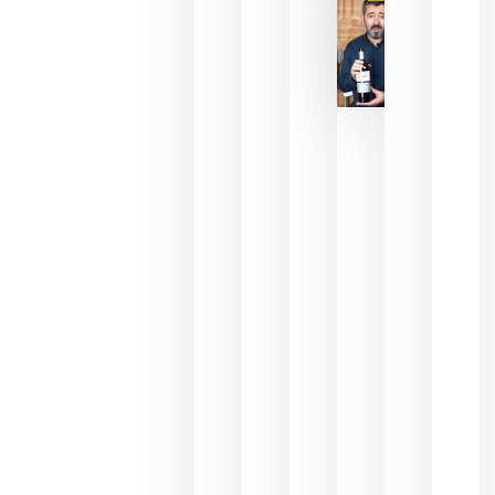
bodegas
que ya
pueden
descorcha
sus vinos
para
celebrar
que su
selección
es
campeona
del mundo
sin
necesidad
de espera
a que se
juegue la
final
julio 16,
2026
La FEV
critica la
reducción
de las
ayudas a
la