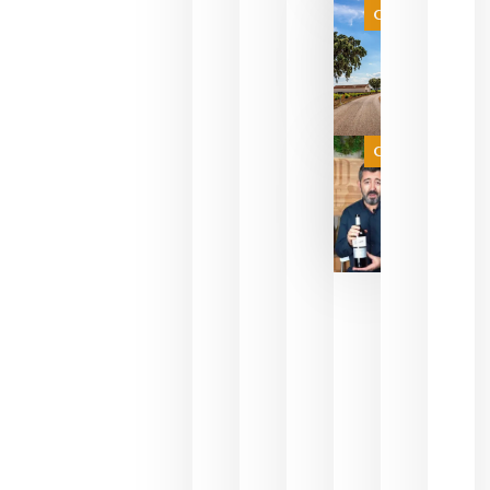
es
Categoría
campeona
del mundo
sin
necesidad
de espera
a que se
juegue la
Categoría
final
julio 16,
2026
La FEV
critica la
reducción
de las
ayudas a
la
promoción
del vino y
alerta del
impacto
para las
bodegas
españolas
julio 13,
2026