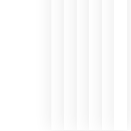
los
Capellane
une Ribera
del Duero
y
Valdeorras
en una
exposició
fotográfic
dedicada
al godello
junio 24,
2026
La apuest
de
Bodegas
Hispano
Suizas por
el magnu
que desafí
al
Champagn
junio 24,
2026