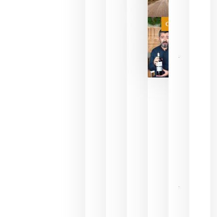
de espera
a que se
juegue la
Categoría
final
julio 16,
2026
La FEV
critica la
reducción
de las
ayudas a
la
promoción
del vino y
alerta del
impacto
para las
bodegas
españolas
julio 13,
2026
HIP 2027
reunirá en
Madrid al
sector