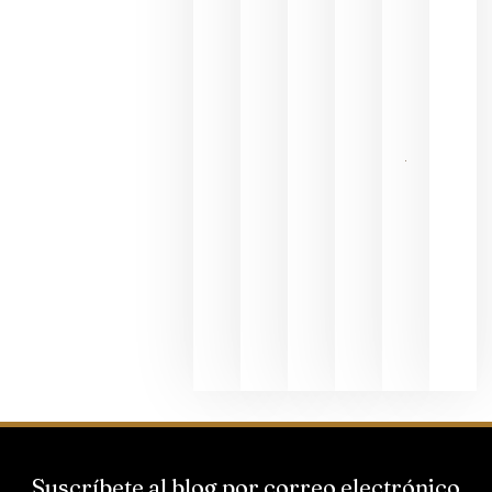
en una
exposició
fotográfic
dedicada
al godello
junio 24,
2026
La apuest
de
Bodegas
Hispano
Suizas por
el magnu
que desafí
al
Champagn
junio 24,
2026
Suscríbete al blog por correo electrónico