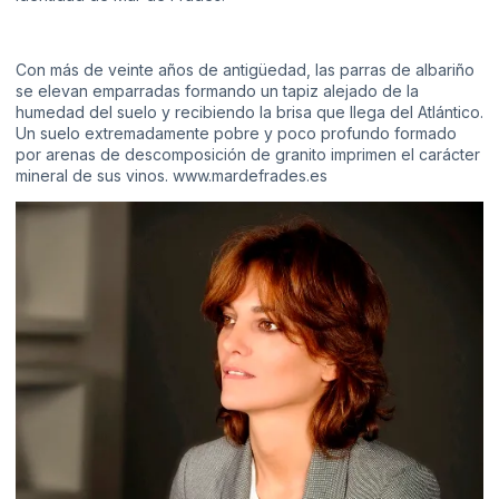
Con más de veinte años de antigüedad, las parras de albariño
se elevan emparradas formando un tapiz alejado de la
humedad del suelo y recibiendo la brisa que llega del Atlántico.
Un suelo extremadamente pobre y poco profundo formado
por arenas de descomposición de granito imprimen el carácter
mineral de sus vinos.
www.mardefrades.es