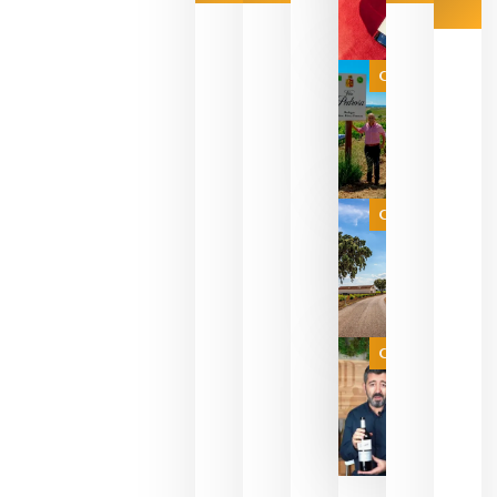
Las 7
bodegas
que ya
Categoría
pueden
descorcha
sus vinos
para
celebrar
que su
selección
es
Categoría
campeona
del mundo
sin
necesidad
de espera
a que se
juegue la
Categoría
final
julio 16,
2026
La FEV
critica la
reducción
de las