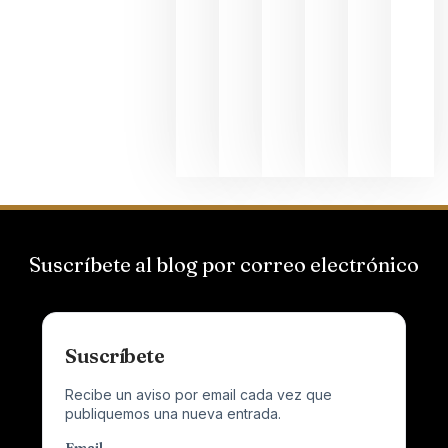
Bodegas
Hispano
Suizas por
el magnu
que desafí
al
Champagn
junio 24,
2026
Suscríbete al blog por correo electrónico
Suscríbete
Recibe un aviso por email cada vez que
publiquemos una nueva entrada.
Email