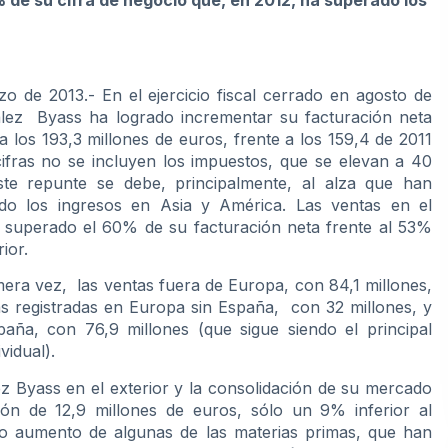
% de su cifra de negocio que, en 2012, ha superado los
o de 2013.- En el ejercicio fiscal cerrado en agosto de
lez Byass ha logrado incrementar su facturación neta
 los 193,3 millones de euros, frente a los 159,4 de 2011
ifras no se incluyen los impuestos, que se elevan a 40
Este repunte se debe, principalmente, al alza que han
do los ingresos en Asia y América. Las ventas en el
n superado el 60% de su facturación neta frente al 53%
ior.
mera vez, las ventas fuera de Europa, con 84,1 millones,
s registradas en Europa sin España, con 32 millones, y
paña, con 76,9 millones (que sigue siendo el principal
vidual).
 Byass en el exterior y la consolidación de su mercado
ión de 12,9 millones de euros, sólo un 9% inferior al
do aumento de algunas de las materias primas, que han