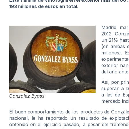
Esta Familia de Vino logra en el exterior más del 60
193 millones de euros en total.
Madrid, marz
2012, Gonzá
un 21% hasta
(en ambas c
millones). 
experimenta
exterior ha
del año anter
Así, por pri
superan a la
a las de Es
Gonzalez Byass
mercado indi
El buen comportamiento de los productos de González
nacional, le ha reportado un resultado de explotac
obtenido en el ejercicio pasado, a pesar del tremen