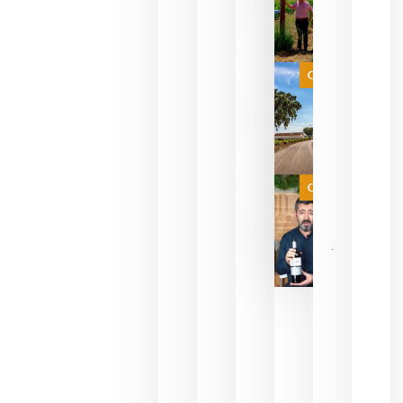
sus vinos
para
celebrar
que su
selección
es
Categoría
campeona
del mundo
sin
necesidad
de espera
a que se
juegue la
Categoría
final
julio 16,
2026
La FEV
critica la
reducción
de las
ayudas a
la
promoción
del vino y
alerta del
impacto
para las