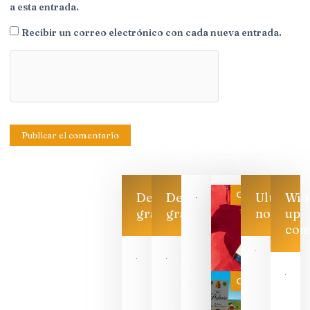
a esta entrada.
Recibir un correo electrónico con cada nueva entrada.
Categoría
Descarga
Descarga
Ultimas
Win
gratis
gratis
noticias
up
con
Las 7
bodegas
que ya
Categoría
pueden
descorcha