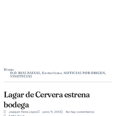
Home
D.O. RIAS BAIXAS
,
Enoturismo
,
NOTICIAS POR ORIGEN
,
VINOTICIAS
Lagar de Cervera estrena
bodega
Joaquín Parra López
junio 11, 2013
No hay comentarios
6 Min Read