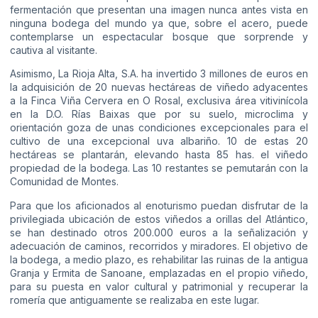
fermentación que presentan una imagen nunca antes vista en
ninguna bodega del mundo ya que, sobre el acero, puede
contemplarse un espectacular bosque que sorprende y
cautiva al visitante.
Asimismo, La Rioja Alta, S.A. ha invertido 3 millones de euros en
la adquisición de 20 nuevas hectáreas de viñedo adyacentes
a la Finca Viña Cervera en O Rosal, exclusiva área vitivinícola
en la D.O. Rías Baixas que por su suelo, microclima y
orientación goza de unas condiciones excepcionales para el
cultivo de una excepcional uva albariño. 10 de estas 20
hectáreas se plantarán, elevando hasta 85 has. el viñedo
propiedad de la bodega. Las 10 restantes se pemutarán con la
Comunidad de Montes.
Para que los aficionados al enoturismo puedan disfrutar de la
privilegiada ubicación de estos viñedos a orillas del Atlántico,
se han destinado otros 200.000 euros a la señalización y
adecuación de caminos, recorridos y miradores. El objetivo de
la bodega, a medio plazo, es rehabilitar las ruinas de la antigua
Granja y Ermita de Sanoane, emplazadas en el propio viñedo,
para su puesta en valor cultural y patrimonial y recuperar la
romería que antiguamente se realizaba en este lugar.