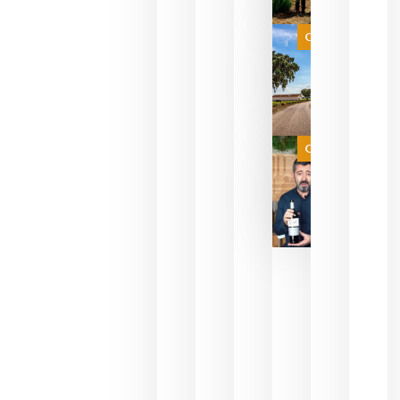
que su
selección
es
Categoría
campeona
del mundo
sin
necesidad
de espera
a que se
juegue la
Categoría
final
julio 16,
2026
La FEV
critica la
reducción
de las
ayudas a
la
promoción
del vino y
alerta del
impacto
para las
bodegas
españolas