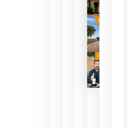
para
celebrar
que su
selección
es
Categoría
campeona
del mundo
sin
necesidad
de espera
a que se
juegue la
Categoría
final
julio 16,
2026
La FEV
critica la
reducción
de las
ayudas a
la
promoción
del vino y
alerta del
impacto
para las