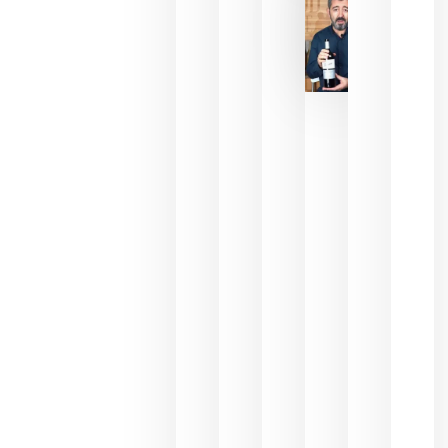
2026
La FEV
critica la
reducción
de las
ayudas a
la
promoción
del vino y
alerta del
impacto
para las
bodegas
españolas
julio 13,
2026
HIP 2027
reunirá en
Madrid al
sector
Horeca
para defini
las
prioridade