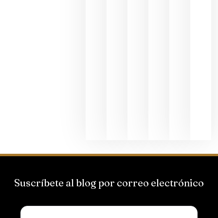
al godello
junio 24,
2026
La apuest
de
Bodegas
Hispano
Suizas por
el magnu
que desafí
al
Champagn
junio 24,
2026
Suscríbete al blog por correo electrónico