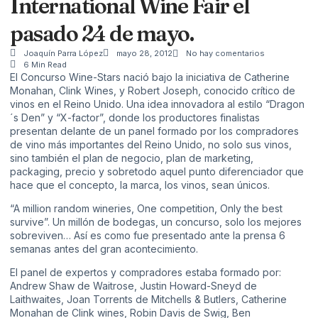
International Wine Fair el
pasado 24 de mayo.
Joaquín Parra López
mayo 28, 2012
No hay comentarios
6 Min Read
El Concurso
Wine-Stars
nació bajo la iniciativa de Catherine
Monahan, Clink Wines, y Robert Joseph, conocido crítico de
vinos en el Reino Unido. Una idea innovadora al estilo “Dragon
´s Den” y “X-factor”, donde los productores finalistas
presentan delante de un panel formado por los compradores
de vino más importantes del Reino Unido, no solo sus vinos,
sino también el plan de negocio, plan de marketing,
packaging, precio y sobretodo aquel punto diferenciador que
hace que el concepto, la marca, los vinos, sean únicos.
“A million random wineries, One competition, Only the best
survive”. Un millón de bodegas, un concurso, solo los mejores
sobreviven… Así es como fue presentado ante la prensa 6
semanas antes del gran acontecimiento.
El panel de expertos y compradores estaba formado por:
Andrew Shaw de Waitrose, Justin Howard-Sneyd de
Laithwaites, Joan Torrents de Mitchells & Butlers, Catherine
Monahan de Clink wines, Robin Davis de Swig, Ben