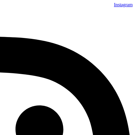
Instagram