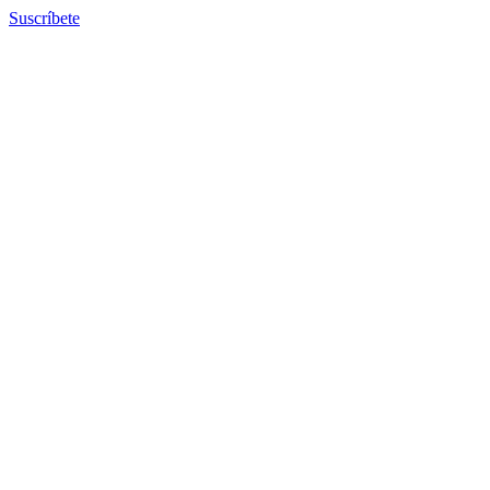
Ir
Suscríbete
al
contenido