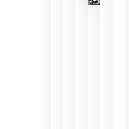
reducción
de las
ayudas a
la
promoción
del vino y
alerta del
impacto
para las
bodegas
españolas
julio 13,
2026
HIP 2027
reunirá en
Madrid al
sector
Horeca
para defini
las
prioridade
de la
hostelería
del futuro
julio 9,
2026