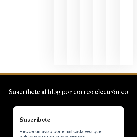
La apuest
de
Bodegas
Hispano
Suizas por
el magnu
que desafí
al
Champagn
junio 24,
2026
Suscríbete al blog por correo electrónico
Suscríbete
Recibe un aviso por email cada vez que