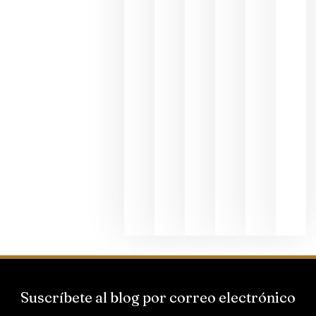
exposició
fotográfic
dedicada
al godello
junio 24,
2026
La apuest
de
Bodegas
Hispano
Suizas por
el magnu
que desafí
al
Champagn
junio 24,
2026
Suscríbete al blog por correo electrónico