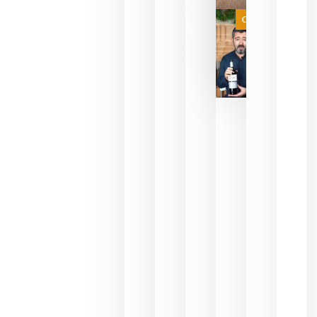
juegue la
Categoría
final
julio 16,
2026
La FEV
critica la
reducción
de las
ayudas a
la
promoción
del vino y
alerta del
impacto
para las
bodegas
españolas
julio 13,
2026
HIP 2027
reunirá en
Madrid al
sector
Horeca