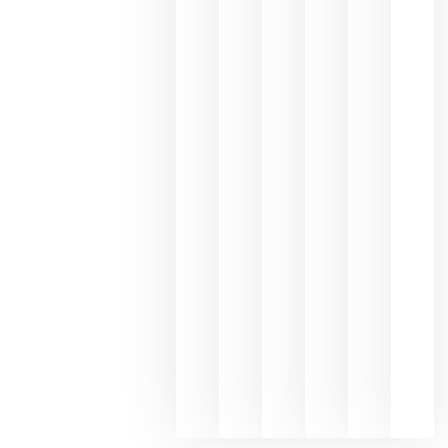
los
Capellane
une Ribera
del Duero
y
Valdeorras
en una
exposició
fotográfic
dedicada
al godello
junio 24,
2026
La apuest
de
Bodegas
Hispano
Suizas por
el magnu
que desafí
al
Champagn
junio 24,
2026