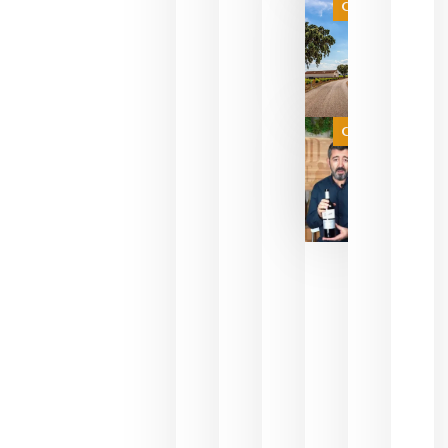
es
Categoría
campeona
del mundo
sin
necesidad
de espera
a que se
juegue la
Categoría
final
julio 16,
2026
La FEV
critica la
reducción
de las
ayudas a
la
promoción
del vino y
alerta del
impacto
para las
bodegas
españolas
julio 13,
2026