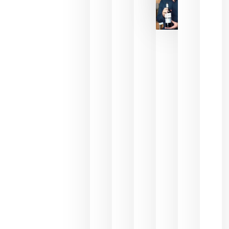
La FEV
critica la
reducción
de las
ayudas a
la
promoción
del vino y
alerta del
impacto
para las
bodegas
españolas
julio 13,
2026
HIP 2027
reunirá en
Madrid al
sector
Horeca
para defini
las
prioridade
de la
hostelería