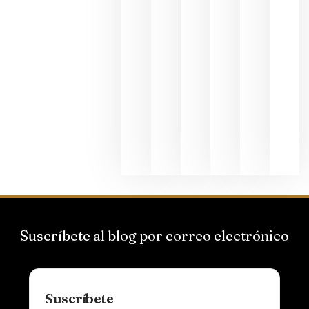
2026
La apuest
de
Bodegas
Hispano
Suizas por
el magnu
que desafí
al
Champagn
junio 24,
2026
Suscríbete al blog por correo electrónico
Suscríbete