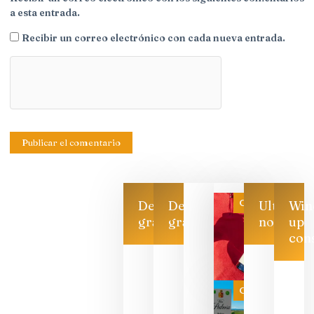
a esta entrada.
Recibir un correo electrónico con cada nueva entrada.
Categoría
Descarga
Descarga
Ultimas
Win
gratis
gratis
noticias
up
con
Las 7
bodegas
que ya
Categoría
pueden
descorcha