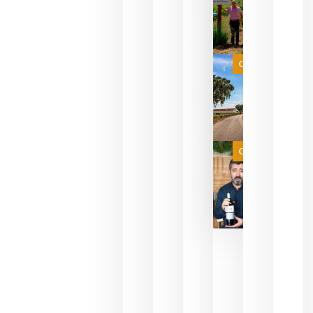
sus vinos
para
celebrar
que su
selección
es
Categoría
campeona
del mundo
sin
necesidad
de espera
a que se
juegue la
Categoría
final
julio 16,
2026
La FEV
critica la
reducción
de las
ayudas a
la
promoción
del vino y
alerta del
impacto