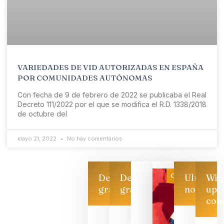
VARIEDADES DE VID AUTORIZADAS EN ESPAÑA
POR COMUNIDADES AUTÓNOMAS
Con fecha de 9 de febrero de 2022 se publicaba el Real
Decreto 111/2022 por el que se modifica el R.D. 1338/2018
de octubre del
mayo 21, 2022
No hay comentarios
Categoría
Descarga
Descarga
Ultimas
Win
gratis
gratis
noticias
up
con
Las 7