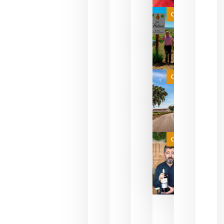
bodegas
que ya
Categoría
pueden
descorcha
sus vinos
para
celebrar
que su
selección
es
Categoría
campeona
del mundo
sin
necesidad
de espera
a que se
juegue la
Categoría
final
julio 16,
2026
La FEV
critica la
reducción
de las
ayudas a
la