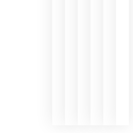
Capellane
une Ribera
del Duero
y
Valdeorras
en una
exposició
fotográfic
dedicada
al godello
junio 24,
2026
La apuest
de
Bodegas
Hispano
Suizas por
el magnu
que desafí
al
Champagn
junio 24,
2026