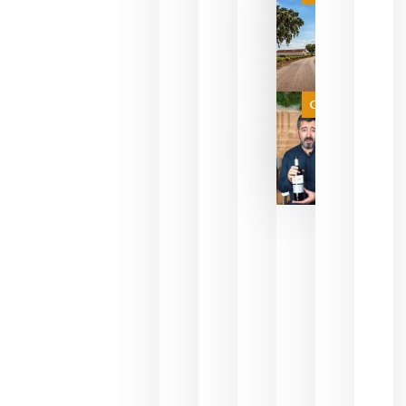
campeona
del mundo
sin
necesidad
de espera
a que se
juegue la
Categoría
final
julio 16,
2026
La FEV
critica la
reducción
de las
ayudas a
la
promoción
del vino y
alerta del
impacto
para las
bodegas
españolas
julio 13,
2026