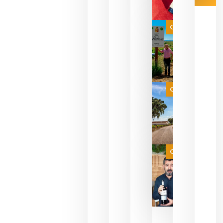
Las 7
bodegas
que ya
Categoría
pueden
descorcha
sus vinos
para
celebrar
que su
selección
es
Categoría
campeona
del mundo
sin
necesidad
de espera
a que se
juegue la
Categoría
final
julio 16,
2026
La FEV
critica la
reducción
de las
ayudas a