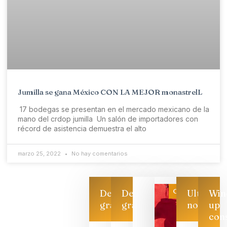
Jumilla se gana México CON LA MEJOR monastrelL
17 bodegas se presentan en el mercado mexicano de la
mano del crdop jumilla Un salón de importadores con
récord de asistencia demuestra el alto
marzo 25, 2022
No hay comentarios
Categoría
Descarga
Descarga
Ultimas
Win
gratis
gratis
noticias
up
con