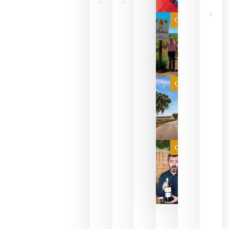
Las 7
bodegas
que ya
Categoría
pueden
descorcha
sus vinos
para
celebrar
que su
selección
es
Categoría
campeona
del mundo
sin
necesidad
de espera
a que se
juegue la
Categoría
final
julio 16,
2026
La FEV
critica la
reducción
de las
ayudas a
la