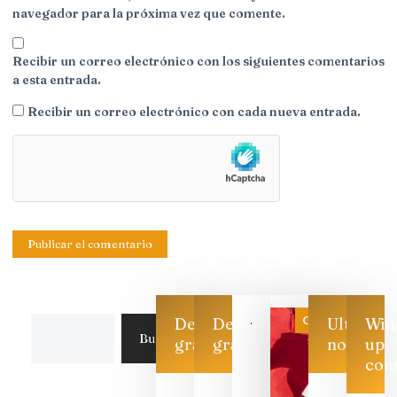
navegador para la próxima vez que comente.
Recibir un correo electrónico con los siguientes comentarios
a esta entrada.
Recibir un correo electrónico con cada nueva entrada.
Categoría
Descarga
Descarga
Ultimas
Win
Buscar
gratis
gratis
noticias
up
con