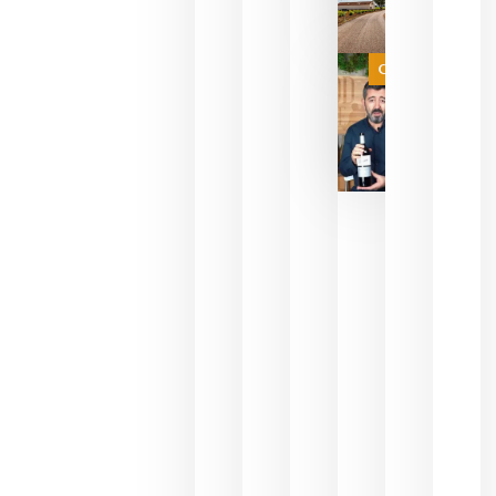
de espera
a que se
juegue la
Categoría
final
julio 16,
2026
La FEV
critica la
reducción
de las
ayudas a
la
promoción
del vino y
alerta del
impacto
para las
bodegas
españolas
julio 13,
2026
HIP 2027
reunirá en
Madrid al