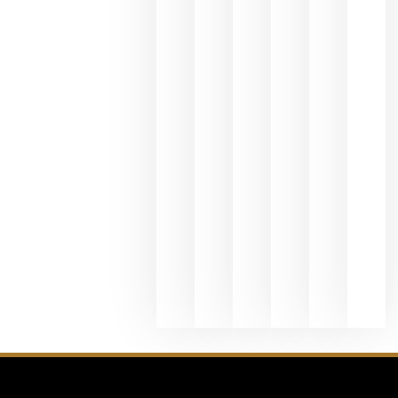
Valdeorras
en una
exposició
fotográfic
dedicada
al godello
junio 24,
2026
La apuest
de
Bodegas
Hispano
Suizas por
el magnu
que desafí
al
Champagn
junio 24,
2026