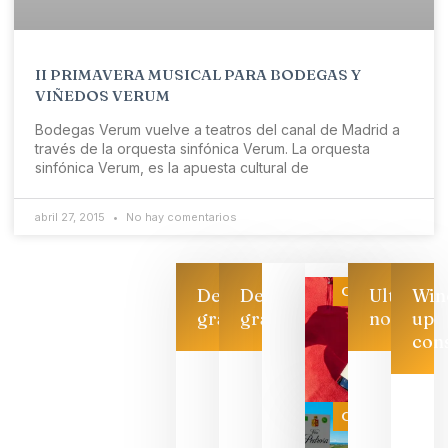
II PRIMAVERA MUSICAL PARA BODEGAS Y
VIÑEDOS VERUM
Bodegas Verum vuelve a teatros del canal de Madrid a
través de la orquesta sinfónica Verum. La orquesta
sinfónica Verum, es la apuesta cultural de
abril 27, 2015
No hay comentarios
Categoría
Descarga
Descarga
Ultimas
Win
gratis
gratis
noticias
up
con
Las 7
bodegas
que ya
Categoría
pueden
descorcha