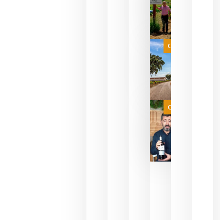
sus vinos
para
celebrar
que su
selección
es
Categoría
campeona
del mundo
sin
necesidad
de espera
a que se
juegue la
Categoría
final
julio 16,
2026
La FEV
critica la
reducción
de las
ayudas a
la
promoción
del vino y
alerta del
impacto