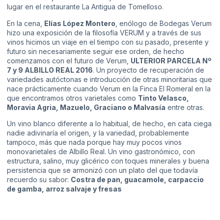
lugar en el restaurante La Antigua de Tomelloso.
En la cena,
Elías López Montero
, enólogo de Bodegas Verum
hizo una exposición de la filosofía VERUM y a través de sus
vinos hicimos un viaje en el tiempo con su pasado, presente y
futuro sin necesariamente seguir ese orden, de hecho
comenzamos con el futuro de Verum,
ULTERIOR PARCELA Nº
7 y 9 ALBILLO REAL 2016
. Un proyecto de recuperación de
variedades autóctonas e introducción de otras minoritarias que
nace prácticamente cuando Verum en la Finca El Romeral en la
que encontramos otros varietales como
Tinto Velasco,
Moravia Agria, Mazuelo, Graciano o Malvasía
entre otras.
Un vino blanco diferente a lo habitual, de hecho, en cata ciega
nadie adivinaría el origen, y la variedad, probablemente
tampoco, más que nada porque hay muy pocos vinos
monovarietales de Albillo Real. Un vino gastronómico, con
estructura, salino, muy glicérico con toques minerales y buena
persistencia que se armonizó con un plato del que todavía
recuerdo su sabor:
Costra de pan, guacamole, carpaccio
de gamba, arroz salvaje y fresas