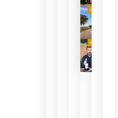
que su
selección
es
Categoría
campeona
del mundo
sin
necesidad
de espera
a que se
juegue la
Categoría
final
julio 16,
2026
La FEV
critica la
reducción
de las
ayudas a
la
promoción
del vino y
alerta del
impacto
para las
bodegas
españolas
julio 13,