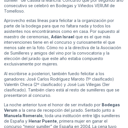
sumiller” de Castilla la Mancha. Concurso que por segundo año
consecutivo se celebró en Bodegas y Viñedos VERUM de
Tomelloso.
Aprovecho estas líneas para felicitar a la organización por
parte de la bodega para que no faltara nada y todos los
asistentes nos encontráramos como en casa. Por supuesto al
maestro de ceremonias,
Adán Israel
que es el que más
intervenciones tiene en el concurso y curiosamente el que
menos sale en la foto. Cómo no a la directiva de la Asociación
de Sumilleres y amigos del vino por la convocatoria y la
elección del jurado que este año estaba compuesto
exclusivamente por mujeres.
Al escribirse a posteriori, también fuedo felicitar a los
ganadores: José Carlos Rodríguez Maroto (1º clasificado)
Valentín Checa (2º clasificado) y José Luis Villegas (3er
clasificado). También claro está al resto de sumilleres que se
presentaron al concurso.
La noche anterior tuve el honor de ser invitado por
Bodegas
Verum
a la cena de recepción del jurado. Sentado junto a
Manuela Romeralo
, toda una institución entre l@s sumilleres
de España y
Henar Puente
, primera mujer en ganar el
concurso “mejor sumiller” de España en 2004. La cena tuvo