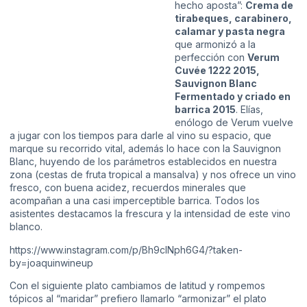
hecho aposta”:
Crema de
tirabeques, carabinero,
calamar y pasta negra
que armonizó a la
perfección con
Verum
Cuvée 1222 2015,
Sauvignon Blanc
Fermentado y criado en
barrica 2015
. Elías,
enólogo de Verum vuelve
a jugar con los tiempos para darle al vino su espacio, que
marque su recorrido vital, además lo hace con la Sauvignon
Blanc, huyendo de los parámetros establecidos en nuestra
zona (cestas de fruta tropical a mansalva) y nos ofrece un vino
fresco, con buena acidez, recuerdos minerales que
acompañan a una casi imperceptible barrica. Todos los
asistentes destacamos la frescura y la intensidad de este vino
blanco.
https://www.instagram.com/p/Bh9cINph6G4/?taken-
by=joaquinwineup
Con el siguiente plato cambiamos de latitud y rompemos
tópicos al “maridar” prefiero llamarlo “armonizar” el plato