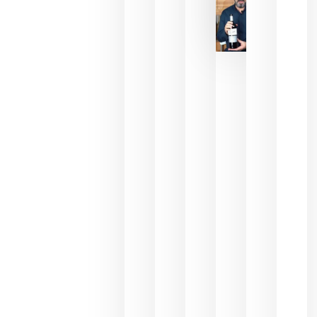
La FEV
critica la
reducción
de las
ayudas a
la
promoción
del vino y
alerta del
impacto
para las
bodegas
españolas
julio 13,
2026
HIP 2027
reunirá en
Madrid al
sector
Horeca
para defini
las
prioridade
de la