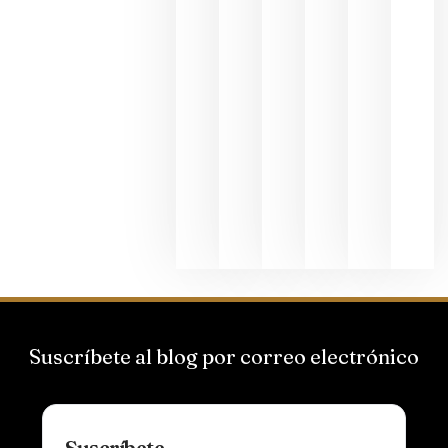
junio 24,
2026
La apuest
de
Bodegas
Hispano
Suizas por
el magnu
que desafí
al
Champagn
junio 24,
2026
Suscríbete al blog por correo electrónico
Suscríbete