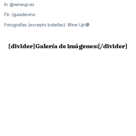
In:
@wineup.es
Fb:
/guiadevino
Fotografías (excepto botellas): Wine Up!
©
[divider]Galería de imágenes:[/divider]