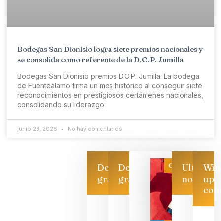
Bodegas San Dionisio logra siete premios nacionales y
se consolida como referente de la D.O.P. Jumilla
Bodegas San Dionisio premios D.O.P. Jumilla. La bodega
de Fuenteálamo firma un mes histórico al conseguir siete
reconocimientos en prestigiosos certámenes nacionales,
consolidando su liderazgo
junio 23, 2026
No hay comentarios
Categoría
Descarga
Descarga
Ultimas
Win
gratis
gratis
noticias
up
con
Las 7
bodegas