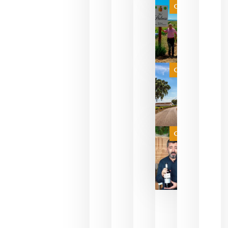
que ya
Categoría
pueden
descorcha
sus vinos
para
celebrar
que su
selección
es
Categoría
campeona
del mundo
sin
necesidad
de espera
a que se
juegue la
Categoría
final
julio 16,
2026
La FEV
critica la
reducción
de las
ayudas a
la
promoción